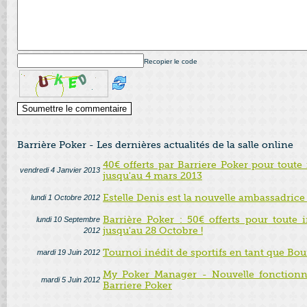
Recopier le code
Barrière Poker - Les dernières actualités de la salle online
40€ offerts par Barriere Poker pour toute 
vendredi 4 Janvier 2013
jusqu'au 4 mars 2013
Estelle Denis est la nouvelle ambassadrice 
lundi 1 Octobre 2012
Barrière Poker : 50€ offerts pour toute 
lundi 10 Septembre
jusqu'au 28 Octobre !
2012
Tournoi inédit de sportifs en tant que Bou
mardi 19 Juin 2012
My Poker Manager - Nouvelle fonctionna
mardi 5 Juin 2012
Barriere Poker