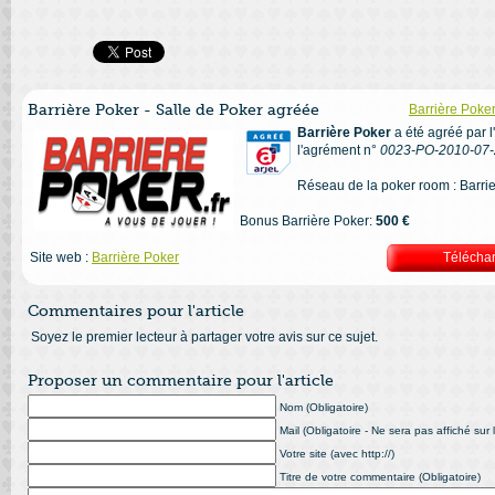
Barrière Poker - Salle de Poker agréée
Barrière Poker 
Barrière Poker
a été agréé par 
l'agrément n°
0023-PO-2010-07-
Réseau de la poker room : Barri
Bonus Barrière Poker:
500 €
Site web :
Barrière Poker
Téléchar
Commentaires pour l'article
Soyez le premier lecteur à partager votre avis sur ce sujet.
Proposer un commentaire pour l'article
Nom (Obligatoire)
Mail (Obligatoire - Ne sera pas affiché sur l
Votre site (avec http://)
Titre de votre commentaire (Obligatoire)